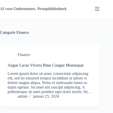
Ga
naar
AI voor Ondernemers- Promptbibliotheek
de
inhoud
Categorie
Finance
Finance
Augue Lacus Viverra Bitae Congue Monsequat
Lorem ipsum dolor sit amet, consectetur adipiscing
elit, sed do eiusmod tempor incididunt ut labore et
dolore magna aliqua. Netus et malesuada fames ac
turpis egestas. Sit amet nisl suscipit adipiscing. A
pellentesque sit amet porttitor eget dolor morbi. Sit…
admin
januari 25, 2024