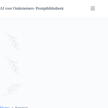
Ga
naar
AI voor Ondernemers- Promptbibliotheek
de
inhoud
Home
Services