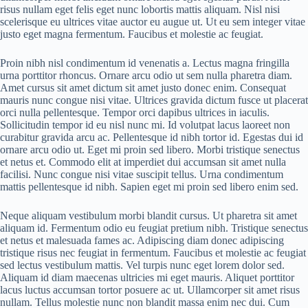
risus nullam eget felis eget nunc lobortis mattis aliquam. Nisl nisi
scelerisque eu ultrices vitae auctor eu augue ut. Ut eu sem integer vitae
justo eget magna fermentum. Faucibus et molestie ac feugiat.
Proin nibh nisl condimentum id venenatis a. Lectus magna fringilla
urna porttitor rhoncus. Ornare arcu odio ut sem nulla pharetra diam.
Amet cursus sit amet dictum sit amet justo donec enim. Consequat
mauris nunc congue nisi vitae. Ultrices gravida dictum fusce ut placerat
orci nulla pellentesque. Tempor orci dapibus ultrices in iaculis.
Sollicitudin tempor id eu nisl nunc mi. Id volutpat lacus laoreet non
curabitur gravida arcu ac. Pellentesque id nibh tortor id. Egestas dui id
ornare arcu odio ut. Eget mi proin sed libero. Morbi tristique senectus
et netus et. Commodo elit at imperdiet dui accumsan sit amet nulla
facilisi. Nunc congue nisi vitae suscipit tellus. Urna condimentum
mattis pellentesque id nibh. Sapien eget mi proin sed libero enim sed.
Neque aliquam vestibulum morbi blandit cursus. Ut pharetra sit amet
aliquam id. Fermentum odio eu feugiat pretium nibh. Tristique senectus
et netus et malesuada fames ac. Adipiscing diam donec adipiscing
tristique risus nec feugiat in fermentum. Faucibus et molestie ac feugiat
sed lectus vestibulum mattis. Vel turpis nunc eget lorem dolor sed.
Aliquam id diam maecenas ultricies mi eget mauris. Aliquet porttitor
lacus luctus accumsan tortor posuere ac ut. Ullamcorper sit amet risus
nullam. Tellus molestie nunc non blandit massa enim nec dui. Cum