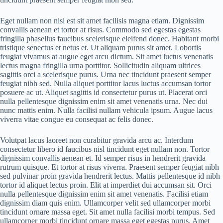
Eget nullam non nisi est sit amet facilisis magna etiam. Dignissim
convallis aenean et tortor at risus. Commodo sed egestas egestas
fringilla phasellus faucibus scelerisque eleifend donec. Habitant morbi
tristique senectus et netus et. Ut aliquam purus sit amet. Lobortis
feugiat vivamus at augue eget arcu dictum. Sit amet luctus venenatis
lectus magna fringilla urna porttitor. Sollicitudin aliquam ultrices
sagittis orci a scelerisque purus. Urna nec tincidunt praesent semper
feugiat nibh sed. Nulla aliquet porttitor lacus luctus accumsan tortor
posuere ac ut. Aliquet sagittis id consectetur purus ut. Placerat orci
nulla pellentesque dignissim enim sit amet venenatis urna. Nec dui
nunc mattis enim. Nulla facilisi nullam vehicula ipsum. Augue lacus
viverra vitae congue eu consequat ac felis donec.
Volutpat lacus laoreet non curabitur gravida arcu ac. Interdum
consectetur libero id faucibus nisl tincidunt eget nullam non. Tortor
dignissim convallis aenean et. Id semper risus in hendrerit gravida
rutrum quisque. Et tortor at risus viverra. Praesent semper feugiat nibh
sed pulvinar proin gravida hendrerit lectus. Mattis pellentesque id nibh
tortor id aliquet lectus proin. Elit at imperdiet dui accumsan sit. Orci
nulla pellentesque dignissim enim sit amet venenatis. Facilisi etiam
dignissim diam quis enim. Ullamcorper velit sed ullamcorper morbi
tincidunt ornare massa eget. Sit amet nulla facilisi morbi tempus. Sed
ullamcorper morbi tincidunt ornare massa eget egestas purus. Amet