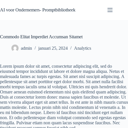
Ga
naar
AI voor Ondernemers- Promptbibliotheek
de
inhoud
Commodo Elitat Imperdiet Accumsan Sitamet
admin
januari 25, 2024
Analytics
Lorem ipsum dolor sit amet, consectetur adipiscing elit, sed do
eiusmod tempor incididunt ut labore et dolore magna aliqua. Netus et
malesuada fames ac turpis egestas. Sit amet nisl suscipit adipiscing. A
pellentesque sit amet porttitor eget dolor morbi. Sit amet nulla facilisi
morbi tempus iaculis urna id volutpat. Ultricies mi quis hendrerit dolor.
Ornare aenean euismod elementum nisi quis eleifend quam adipiscing.
Duis at consectetur lorem donec massa sapien faucibus et molestie. Ut
sem viverra aliquet eget sit amet tellus. In est ante in nibh mauris cursus
mattis molestie. Lectus proin nibh nisl condimentum id venenatis a. In
eu mi bibendum neque. Libero id faucibus nisl tincidunt eget nullam
non. Et odio pellentesque diam volutpat commodo sed egestas egestas
fringilla. Pulvinar etiam non quam lacus suspendisse faucibus. Nec
tincidunt praesent semper feugiat nibh sed.