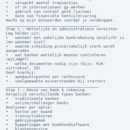
•	verwacht aantal transacties

•	of ik internationaal ga werken

•	gebruik van contant geld (ja/nee)

•	mate van financiële kennis/ervaring

Wacht op mijn antwoorden voordat je verdergaat.

________________________________________

Stap 2 — Wettelijke en administratieve vereisten

Leg helder uit:

•	wanneer een zakelijke bankrekening verplicht is 
(en wanneer niet)

•	waarom scheiding privé/zakelijk sterk wordt 
aangeraden

•	wat banken wettelijk moeten controleren 
(KYC/WWFT)

•	welke documenten nodig zijn (bijv. KvK-
uittreksel, ID)

Geef hierbij:

•	aandachtspunten per rechtsvorm

•	veelgemaakte misverstanden bij starters

________________________________________

Stap 3 — Keuze van bank & rekening

Vergelijk verschillende typen banken:

•	traditionele banken

•	online/challenger banks

Analyseer per optie:

•	kosten per maand

•	transactiekosten

•	gebruiksgemak

•	koppelingen met boekhoudsoftware

•	klantenservice
