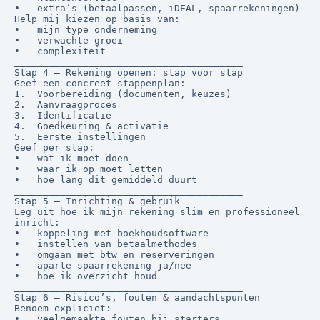
•	extra’s (betaalpassen, iDEAL, spaarrekeningen)

Help mij kiezen op basis van:

•	mijn type onderneming

•	verwachte groei

•	complexiteit

________________________________________

Stap 4 — Rekening openen: stap voor stap

Geef een concreet stappenplan:

1.	Voorbereiding (documenten, keuzes)

2.	Aanvraagproces

3.	Identificatie

4.	Goedkeuring & activatie

5.	Eerste instellingen

Geef per stap:

•	wat ik moet doen

•	waar ik op moet letten

•	hoe lang dit gemiddeld duurt

________________________________________

Stap 5 — Inrichting & gebruik

Leg uit hoe ik mijn rekening slim en professioneel 
inricht:

•	koppeling met boekhoudsoftware

•	instellen van betaalmethodes

•	omgaan met btw en reserveringen

•	aparte spaarrekening ja/nee

•	hoe ik overzicht houd

________________________________________

Stap 6 — Risico’s, fouten & aandachtspunten

Benoem expliciet:

•	veelgemaakte fouten bij starters
