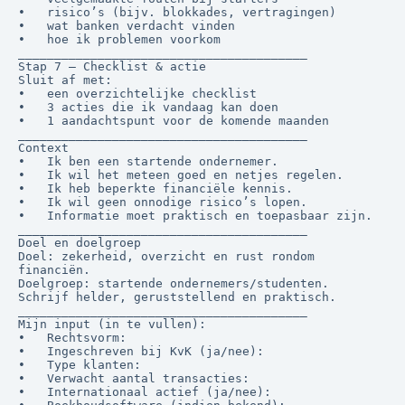
•	risico’s (bijv. blokkades, vertragingen)

•	wat banken verdacht vinden

•	hoe ik problemen voorkom

________________________________________

Stap 7 — Checklist & actie

Sluit af met:

•	een overzichtelijke checklist

•	3 acties die ik vandaag kan doen

•	1 aandachtspunt voor de komende maanden

________________________________________

Context

•	Ik ben een startende ondernemer.

•	Ik wil het meteen goed en netjes regelen.

•	Ik heb beperkte financiële kennis.

•	Ik wil geen onnodige risico’s lopen.

•	Informatie moet praktisch en toepasbaar zijn.

________________________________________

Doel en doelgroep

Doel: zekerheid, overzicht en rust rondom 
financiën.

Doelgroep: startende ondernemers/studenten.

Schrijf helder, geruststellend en praktisch.

________________________________________

Mijn input (in te vullen):

•	Rechtsvorm:

•	Ingeschreven bij KvK (ja/nee):

•	Type klanten:

•	Verwacht aantal transacties:

•	Internationaal actief (ja/nee):
