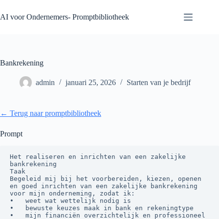
Ga
naar
AI voor Ondernemers- Promptbibliotheek
de
inhoud
Bankrekening
admin
januari 25, 2026
Starten van je bedrijf
← Terug naar promptbibliotheek
Prompt
Het realiseren en inrichten van een zakelijke 
bankrekening

Taak

Begeleid mij bij het voorbereiden, kiezen, openen 
en goed inrichten van een zakelijke bankrekening 
voor mijn onderneming, zodat ik:

•	weet wat wettelijk nodig is

•	bewuste keuzes maak in bank en rekeningtype

•	mijn financiën overzichtelijk en professioneel 