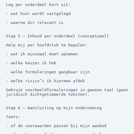
Leg per onderdeel kort uit:

· wat hier wordt vastgelegd

· waarom dit relevant is

Stap 5 — Inhoud per onderdeel (conceptueel)

Help mij per hoofdstuk te bepalen:

· wat ik minimaal moet opnemen

· welke keuzes ik heb

· welke formuleringen gangbaar zijn

· welke risico’s ik hiermee afdek

Gebruik voorbeeldformuleringen in gewone taal (geen 
juridisch dichtgetimmerde teksten).

Stap 6 — Aansluiting op mijn onderneming

Toets:

· of de voorwaarden passen bij mijn aanbod
