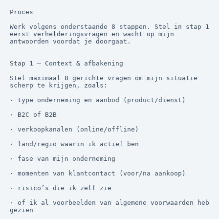
Proces

Werk volgens onderstaande 8 stappen. Stel in stap 1 
eerst verhelderingsvragen en wacht op mijn 
antwoorden voordat je doorgaat.

Stap 1 — Context & afbakening

Stel maximaal 8 gerichte vragen om mijn situatie 
scherp te krijgen, zoals:

· type onderneming en aanbod (product/dienst)

· B2C of B2B

· verkoopkanalen (online/offline)

· land/regio waarin ik actief ben

· fase van mijn onderneming

· momenten van klantcontact (voor/na aankoop)

· risico’s die ik zelf zie

· of ik al voorbeelden van algemene voorwaarden heb 
gezien
