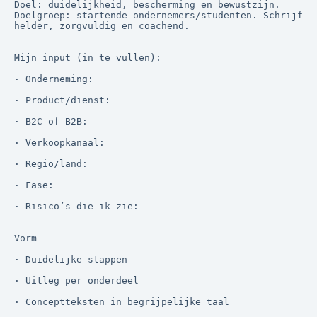
Doel: duidelijkheid, bescherming en bewustzijn. 
Doelgroep: startende ondernemers/studenten. Schrijf 
helder, zorgvuldig en coachend.

Mijn input (in te vullen):

· Onderneming:

· Product/dienst:

· B2C of B2B:

· Verkoopkanaal:

· Regio/land:

· Fase:

· Risico’s die ik zie:

Vorm

· Duidelijke stappen

· Uitleg per onderdeel

· Conceptteksten in begrijpelijke taal
