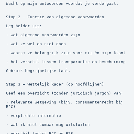
Wacht op mijn antwoorden voordat je verdergaat.

Stap 2 — Functie van algemene voorwaarden

Leg helder uit:

· wat algemene voorwaarden zijn

· wat ze wel en niet doen

· waarom ze belangrijk zijn voor mij én mijn klant

· het verschil tussen transparantie en bescherming

Gebruik begrijpelijke taal.

Stap 3 — Wettelijk kader (op hoofdlijnen)

Geef een overzicht (zonder juridisch jargon) van:

· relevante wetgeving (bijv. consumentenrecht bij 
B2C)

· verplichte informatie

· wat ik niet zomaar mag uitsluiten

· verschil tussen B2C en B2B
