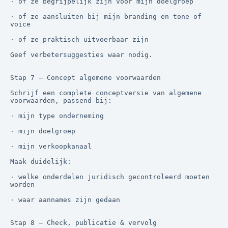
· of ze begrijpelijk zijn voor mijn doelgroep

· of ze aansluiten bij mijn branding en tone of 
voice

· of ze praktisch uitvoerbaar zijn

Geef verbetersuggesties waar nodig.

Stap 7 — Concept algemene voorwaarden

Schrijf een complete conceptversie van algemene 
voorwaarden, passend bij:

· mijn type onderneming

· mijn doelgroep

· mijn verkoopkanaal

Maak duidelijk:

· welke onderdelen juridisch gecontroleerd moeten 
worden

· waar aannames zijn gedaan

Stap 8 — Check, publicatie & vervolg
